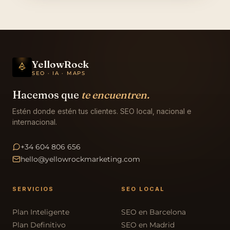
YellowRock
SEO · IA · MAPS
Hacemos que
te encuentren.
Estén donde estén tus clientes. SEO local, nacional e
internacional.
+34 604 806 656
hello@yellowrockmarketing.com
SERVICIOS
SEO LOCAL
Plan Inteligente
SEO en Barcelona
Plan Definitivo
SEO en Madrid