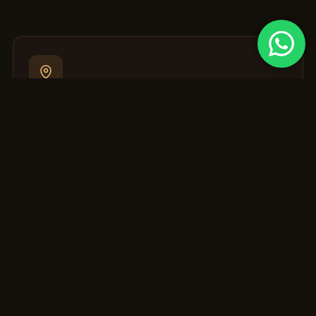
Google Maps en tu zona
Optimizamos tu ficha para dominar el mapa en tu
municipio de la Costa del Sol: Málaga, Marbella,
Fuengirola, Estepona y alrededores.
SEO multilingüe
Posicionamos tu negocio también para las búsquedas
del público internacional en su idioma. Trabajamos en
más de 6 idiomas, clave en la Costa del Sol.