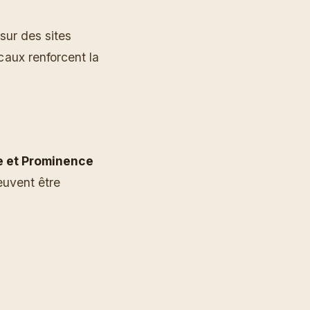
sur des sites
caux renforcent la
e et Prominence
euvent être