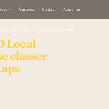
ices
À propos
Contact
Actualités
 : Comment se classer sur Google Maps
O Local
e classer
Maps