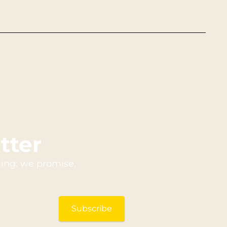
tter
ing: we promise.
Subscribe