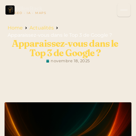
YellowRock
SEO · IA · MAPS
Home
Actualités
Apparaissez-vous dans le Top 3 de Google ?
Apparaissez-vous dans le
Top 3 de Google ?
novembre 18, 2025