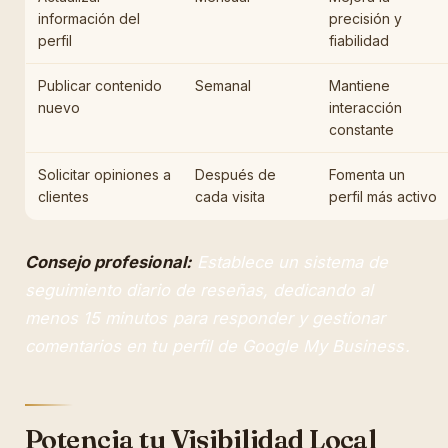
información del
precisión y
perfil
fiabilidad
Publicar contenido
Semanal
Mantiene
nuevo
interacción
constante
Solicitar opiniones a
Después de
Fomenta un
clientes
cada visita
perfil más activo
Consejo profesional:
Establece un sistema de
seguimiento diario de reseñas, dedicando al
menos 15 minutos para responder y gestionar
comentarios en tu perfil de Google My Business.
Potencia tu Visibilidad Local